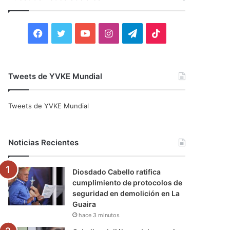
r
:
F
T
Y
I
T
T
a
w
o
n
e
i
c
i
u
s
l
k
Tweets de YVKE Mundial
e
t
T
t
e
T
Tweets de YVKE Mundial
b
t
u
a
g
o
o
e
b
g
r
k
Noticias Recientes
o
r
e
r
a
Diosdado Cabello ratifica
k
a
m
cumplimiento de protocolos de
seguridad en demolición en La
m
Guaira
hace 3 minutos