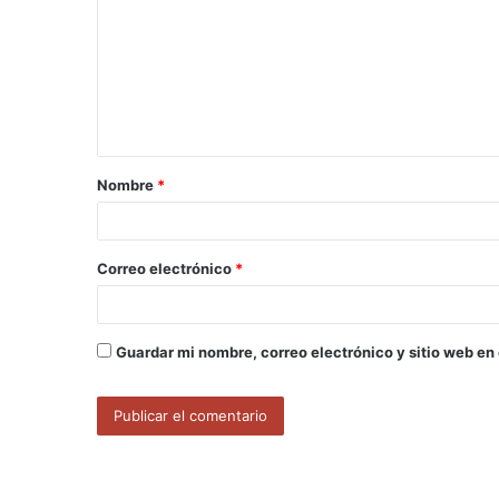
m
e
n
t
a
Nombre
*
r
i
o
Correo electrónico
*
*
Guardar mi nombre, correo electrónico y sitio web en