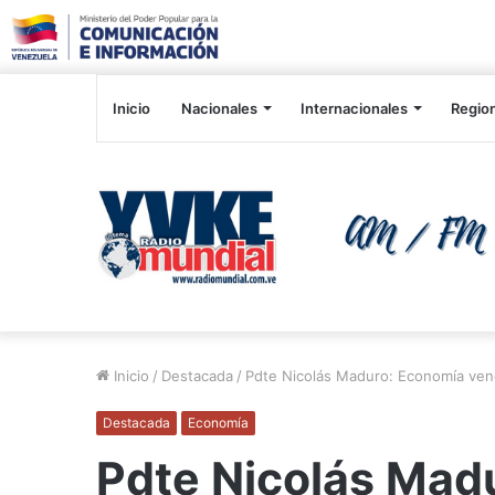
Inicio
Nacionales
Internacionales
Regio
Inicio
/
Destacada
/
Pdte Nicolás Maduro: Economía ven
Destacada
Economía
Pdte Nicolás Mad