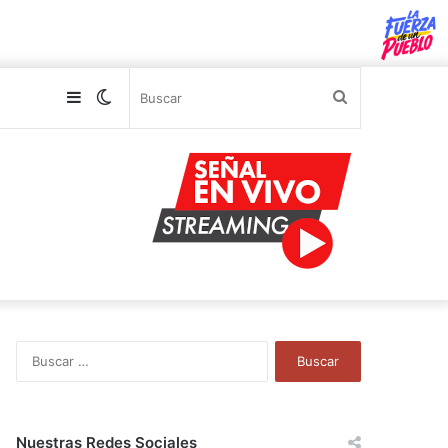
Sidebar
Switch
Buscar
skin
B
u
s
c
a
Nuestras Redes Sociales