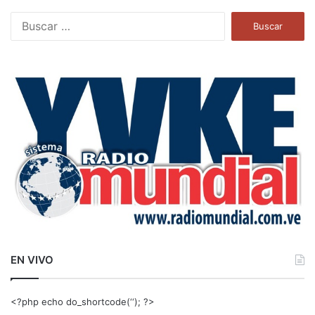
B
u
s
c
a
r
:
EN VIVO
<?php echo do_shortcode(‘‘); ?>