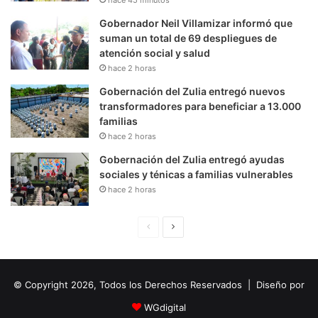
Gobernador Neil Villamizar informó que
suman un total de 69 despliegues de
atención social y salud
hace 2 horas
Gobernación del Zulia entregó nuevos
transformadores para beneficiar a 13.000
familias
hace 2 horas
Gobernación del Zulia entregó ayudas
sociales y ténicas a familias vulnerables
hace 2 horas
P
S
á
i
g
g
© Copyright 2026, Todos los Derechos Reservados | Diseño por
i
u
n
i
WGdigital