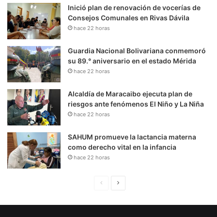
Inició plan de renovación de vocerías de
Consejos Comunales en Rivas Dávila
hace 22 horas
Guardia Nacional Bolivariana conmemoró
su 89.° aniversario en el estado Mérida
hace 22 horas
Alcaldía de Maracaibo ejecuta plan de
riesgos ante fenómenos El Niño y La Niña
hace 22 horas
SAHUM promueve la lactancia materna
como derecho vital en la infancia
hace 22 horas
P
S
á
i
g
g