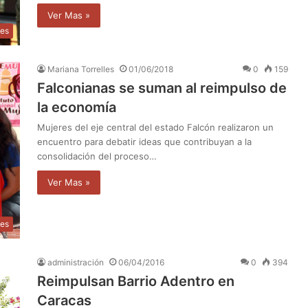
Ver Mas »
les
Mariana Torrelles
01/06/2018
0
159
Falconianas se suman al reimpulso de
la economía
Mujeres del eje central del estado Falcón realizaron un
encuentro para debatir ideas que contribuyan a la
consolidación del proceso…
Ver Mas »
les
administración
06/04/2016
0
394
Reimpulsan Barrio Adentro en
Caracas