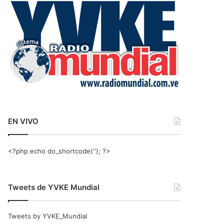
r
:
EN VIVO
<?php echo do_shortcode(‘‘); ?>
Tweets de YVKE Mundial
Tweets by YVKE_Mundial