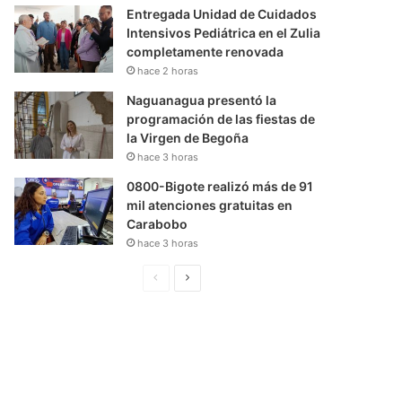
Entregada Unidad de Cuidados
Intensivos Pediátrica en el Zulia
completamente renovada
hace 2 horas
Naguanagua presentó la
programación de las fiestas de
la Virgen de Begoña
hace 3 horas
0800-Bigote realizó más de 91
mil atenciones gratuitas en
Carabobo
hace 3 horas
P
S
á
i
g
g
i
u
n
i