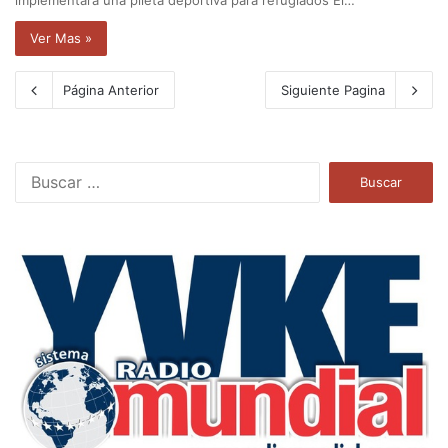
Ver Mas »
Página Anterior
Siguiente Pagina
B
u
s
c
a
r
: