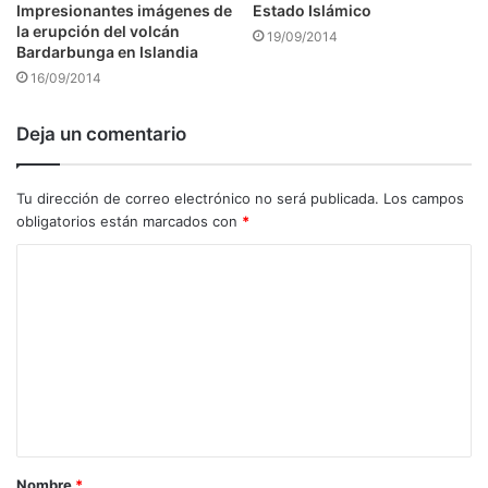
Impresionantes imágenes de
Estado Islámico
la erupción del volcán
19/09/2014
Bardarbunga en Islandia
16/09/2014
Deja un comentario
Tu dirección de correo electrónico no será publicada.
Los campos
obligatorios están marcados con
*
C
o
m
e
n
t
a
Nombre
*