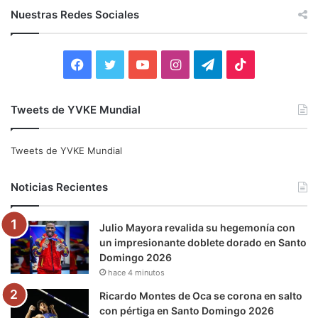
c
Nuestras Redes Sociales
a
r
:
F
T
Y
I
T
T
a
w
o
n
e
i
Tweets de YVKE Mundial
c
i
u
s
l
k
e
t
T
t
e
T
Tweets de YVKE Mundial
b
t
u
a
g
o
Noticias Recientes
o
e
b
g
r
k
Julio Mayora revalida su hegemonía con
o
r
e
r
a
un impresionante doblete dorado en Santo
Domingo 2026
k
a
m
hace 4 minutos
m
Ricardo Montes de Oca se corona en salto
con pértiga en Santo Domingo 2026