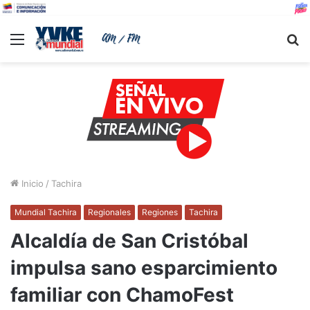
Menu
B
Inicio
/
Tachira
Mundial Tachira
Regionales
Regiones
Tachira
Alcaldía de San Cristóbal
impulsa sano esparcimiento
familiar con ChamoFest