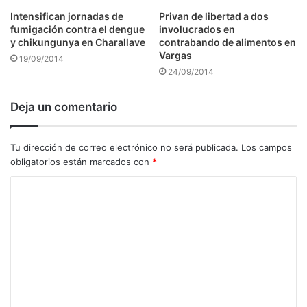
Intensifican jornadas de
Privan de libertad a dos
fumigación contra el dengue
involucrados en
y chikungunya en Charallave
contrabando de alimentos en
Vargas
19/09/2014
24/09/2014
Deja un comentario
Tu dirección de correo electrónico no será publicada.
Los campos
obligatorios están marcados con
*
C
o
m
e
n
t