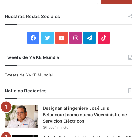
u
s
c
Nuestras Redes Sociales
a
r
:
F
T
Y
I
T
T
a
w
o
n
e
i
Tweets de YVKE Mundial
c
i
u
s
l
k
e
t
T
t
e
T
Tweets de YVKE Mundial
b
t
u
a
g
o
Noticias Recientes
o
e
b
g
r
k
Designan al ingeniero José Luis
o
r
e
r
a
Betancourt como nuevo Viceministro de
Servicios Eléctricos
k
a
m
hace 1 minuto
m