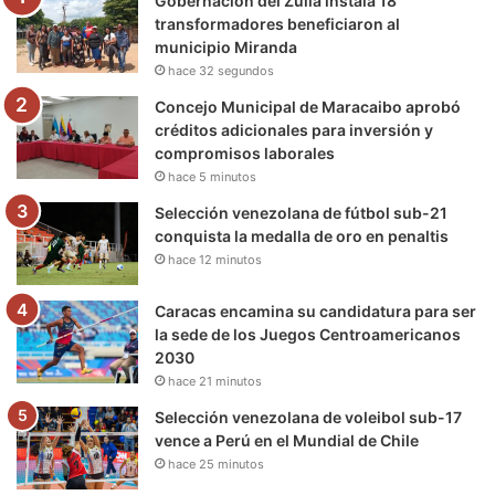
Gobernación del Zulia instala 18
o
r
e
r
a
transformadores beneficiaron al
municipio Miranda
k
a
m
hace 32 segundos
m
Concejo Municipal de Maracaibo aprobó
créditos adicionales para inversión y
compromisos laborales
hace 5 minutos
Selección venezolana de fútbol sub-21
conquista la medalla de oro en penaltis
hace 12 minutos
Caracas encamina su candidatura para ser
la sede de los Juegos Centroamericanos
2030
hace 21 minutos
Selección venezolana de voleibol sub-17
vence a Perú en el Mundial de Chile
hace 25 minutos