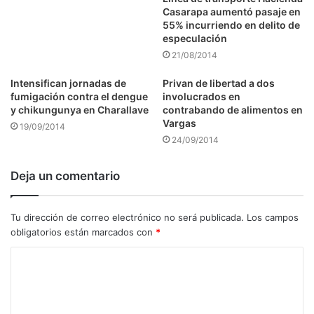
Casarapa aumentó pasaje en
55% incurriendo en delito de
especulación
21/08/2014
Intensifican jornadas de
Privan de libertad a dos
fumigación contra el dengue
involucrados en
y chikungunya en Charallave
contrabando de alimentos en
Vargas
19/09/2014
24/09/2014
Deja un comentario
Tu dirección de correo electrónico no será publicada.
Los campos
obligatorios están marcados con
*
C
o
m