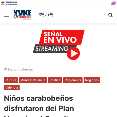
Menu
B
Inicio
/
Valencia
Cultura
Mundial Valencia
Politica
Regionales
Regiones
Valencia
Niños carabobeños
disfrutaron del Plan