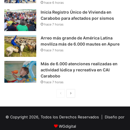
hace 6 horas
Inicia Registro Único de Vivienda en
Carabobo para afectados por sismos
hace 7 horas
Arreo más grande de América Latina
moviliza más de 6.000 mautes en Apure
hace 7 horas
Más de 6.000 atenciones realizadas en
actividad lúdica y recreativa en CAI
Carabobo
hace 7 horas
P
S
á
i
g
g
© Copyright 2026, Todos los Derechos Reservados | Diseño por
i
u
n
i
WGdigital