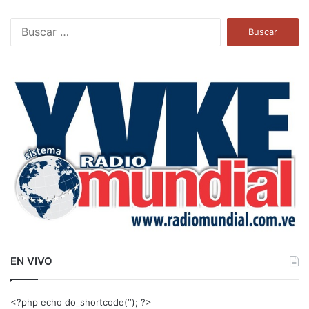
B
u
s
c
a
r
:
EN VIVO
<?php echo do_shortcode(‘‘); ?>