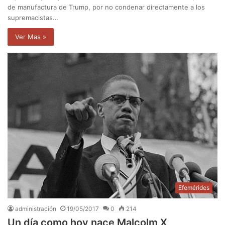
de manufactura de Trump, por no condenar directamente a los
supremacistas…
Ver Mas »
Efemérides
administración
19/05/2017
0
214
Un día como hoy nace Malcolm X