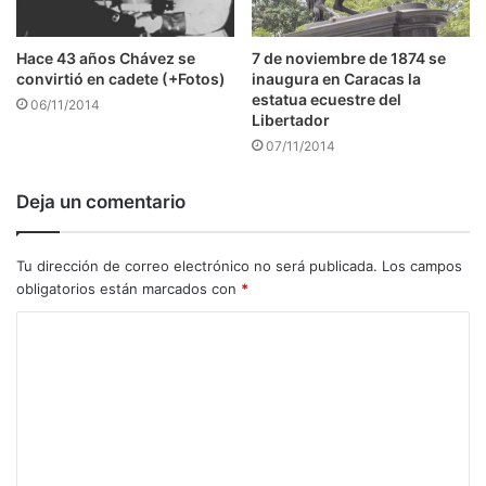
7 de noviembre de 1874 se
Hace 43 años Chávez se
inaugura en Caracas la
convirtió en cadete (+Fotos)
estatua ecuestre del
06/11/2014
Libertador
07/11/2014
Deja un comentario
Tu dirección de correo electrónico no será publicada.
Los campos
obligatorios están marcados con
*
C
o
m
e
n