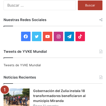
B
u
s
c
Nuestras Redes Sociales
a
r
:
F
T
Y
I
T
T
a
w
o
n
e
i
Tweets de YVKE Mundial
c
i
u
s
l
k
e
t
T
t
e
T
Tweets de YVKE Mundial
b
t
u
a
g
o
Noticias Recientes
o
e
b
g
r
k
Gobernación del Zulia instala 18
o
r
e
r
a
transformadores beneficiaron al
municipio Miranda
k
a
m
hace 32 segundos