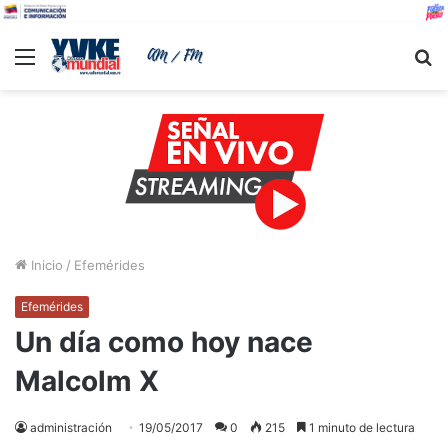
Menu
B
Inicio
/
Efemérides
Efemérides
Un día como hoy nace
Malcolm X
administración
19/05/2017
0
215
1 minuto de lectura