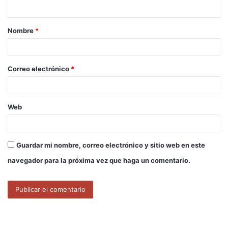
t
a
Nombre
*
r
i
o
Correo electrónico
*
*
Web
Guardar mi nombre, correo electrónico y sitio web en este
navegador para la próxima vez que haga un comentario.