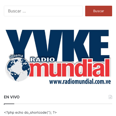
B
u
s
c
a
r
:
EN VIVO
<?php echo do_shortcode(‘‘); ?>