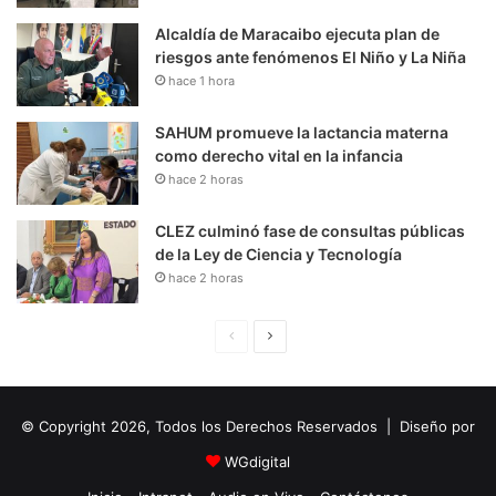
Alcaldía de Maracaibo ejecuta plan de
riesgos ante fenómenos El Niño y La Niña
hace 1 hora
SAHUM promueve la lactancia materna
como derecho vital en la infancia
hace 2 horas
CLEZ culminó fase de consultas públicas
de la Ley de Ciencia y Tecnología
hace 2 horas
P
S
á
i
g
g
© Copyright 2026, Todos los Derechos Reservados | Diseño por
i
u
n
i
WGdigital
a
e