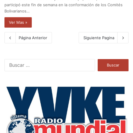
participó este fin de semana en la conformación de los Comités
Bolivarianos…
Ver Mas »
Página Anterior
Siguiente Pagina
B
u
s
c
a
r
: