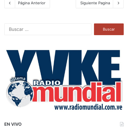
Página Anterior
Siguiente Pagina
B
u
s
c
a
r
:
EN VIVO