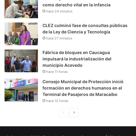
como derecho vital en la infancia
hace 24 minutos
CLEZ culminó fase de consultas públicas
de la Ley de Ciencia y Tecnología
hace 27 minutos
Fábrica de bloques en Caucagua
impulsará la industrialización del
municipio Acevedo
hace 11 horas
Consejo Municipal de Protección inició
formación en derechos humanos en el
Terminal de Pasajeros de Maracaibo
hace 12 horas
P
S
á
i
g
g