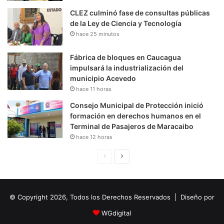
CLEZ culminó fase de consultas públicas
de la Ley de Ciencia y Tecnología
hace 25 minutos
Fábrica de bloques en Caucagua
impulsará la industrialización del
municipio Acevedo
hace 11 horas
Consejo Municipal de Protección inició
formación en derechos humanos en el
Terminal de Pasajeros de Maracaibo
hace 12 horas
P
S
á
i
g
g
© Copyright 2026, Todos los Derechos Reservados | Diseño por
i
u
n
i
WGdigital