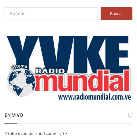
B
u
s
c
a
r
:
EN VIVO
<?php echo do_shortcode(‘‘); ?>