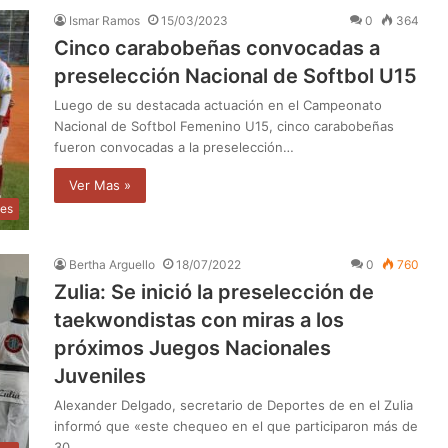
Ismar Ramos
15/03/2023
0
364
Cinco carabobeñas convocadas a
preselección Nacional de Softbol U15
Luego de su destacada actuación en el Campeonato
Nacional de Softbol Femenino U15, cinco carabobeñas
fueron convocadas a la preselección…
Ver Mas »
tes
Bertha Arguello
18/07/2022
0
760
Zulia: Se inició la preselección de
taekwondistas con miras a los
próximos Juegos Nacionales
Juveniles
Alexander Delgado, secretario de Deportes de en el Zulia
informó que «este chequeo en el que participaron más de
30…