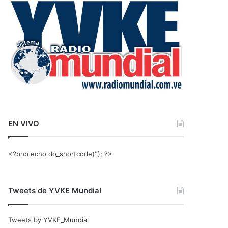
r
:
EN VIVO
<?php echo do_shortcode(‘‘); ?>
Tweets de YVKE Mundial
Tweets by YVKE_Mundial