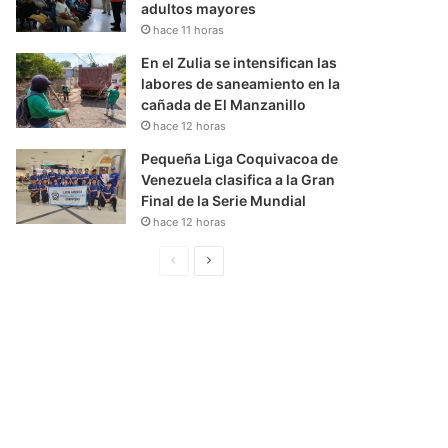
adultos mayores
hace 11 horas
En el Zulia se intensifican las
labores de saneamiento en la
cañada de El Manzanillo
hace 12 horas
Pequeña Liga Coquivacoa de
Venezuela clasifica a la Gran
Final de la Serie Mundial
hace 12 horas
P
S
á
i
g
g
i
u
n
i
a
e
A
n