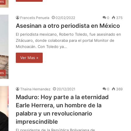
les
Francelis Penuela
02/02/2022
0
375
Asesinan a otro periodista en México
El periodista mexicano, Roberto Toledo, fue asesinado en
Zitácuaro, donde colaboraba para el portal Monitor de
Michoacán. Con Toledo ya…
Ver Mas »
les
Thaina Hernandez
20/12/2021
0
369
Maduro: Hoy parte a la eternidad
Earle Herrera, un hombre de la
palabra y un revolucionario
imprescindible
El presidente de la República Bolivariana de