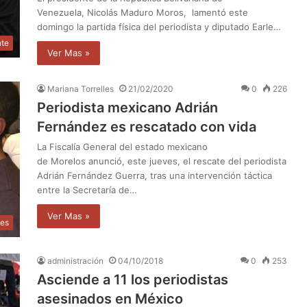
Venezuela, Nicolás Maduro Moros, lamentó este
domingo la partida física del periodista y diputado Earle…
nte
Ver Mas »
Mariana Torrelles
21/02/2020
0
226
Periodista mexicano Adrián
Fernández es rescatado con vida
La Fiscalía General del estado mexicano
de Morelos anunció, este jueves, el rescate del periodista
Adrián Fernández Guerra, tras una intervención táctica
entre la Secretaría de…
Ver Mas »
les
administración
04/10/2018
0
253
Asciende a 11 los periodistas
asesinados en México