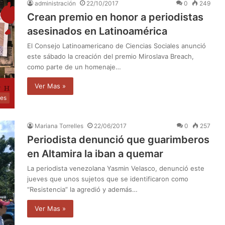
administración
22/10/2017
0
249
Crean premio en honor a periodistas
asesinados en Latinoamérica
El Consejo Latinoamericano de Ciencias Sociales anunció
este sábado la creación del premio Miroslava Breach,
como parte de un homenaje…
Ver Mas »
les
Mariana Torrelles
22/06/2017
0
257
Periodista denunció que guarimberos
en Altamira la iban a quemar
La periodista venezolana Yasmin Velasco, denunció este
jueves que unos sujetos que se identificaron como
“Resistencia” la agredió y además…
Ver Mas »