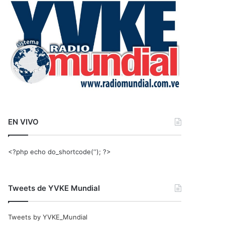
r
:
EN VIVO
<?php echo do_shortcode(‘‘); ?>
Tweets de YVKE Mundial
Tweets by YVKE_Mundial