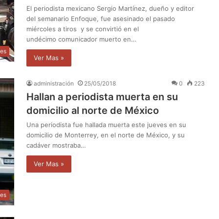
El periodista mexicano Sergio Martínez, dueño y editor
del semanario Enfoque, fue asesinado el pasado
miércoles a tiros y se convirtió en el
undécimo comunicador muerto en…
les
Ver Mas »
administración
25/05/2018
0
223
Hallan a periodista muerta en su
domicilio al norte de México
Una periodista fue hallada muerta este jueves en su
domicilio de Monterrey, en el norte de México, y su
cadáver mostraba…
Ver Mas »
les