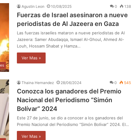
Agustin Leon
10/08/2025
0
138
Fuerzas de Israel asesinaron a nueve
periodistas de Al Jazeera en Gaza
Las fuerzas israelíes mataron a nueve periodistas de Al
Jazeera: Samer Abudaqqa, Ismael Al-Ghoul, Ahmed Al-
Louh, Hossam Shabat y Hamza…
Ver Mas »
les
Thaina Hernandez
28/06/2024
0
545
Conozca los ganadores del Premio
Nacional del Periodismo “Simón
Bolívar” 2024
Este 27 de junio, se dio a conocer a los ganadores del
Premio Nacional del Periodismo “Simón Bolívar” 2024. El…
Ver Mas »