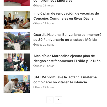
compromisos laborales
hace 21 horas
Inició plan de renovación de vocerías de
Consejos Comunales en Rivas Dávila
hace 22 horas
Guardia Nacional Bolivariana conmemoró
su 89.° aniversario en el estado Mérida
hace 22 horas
Alcaldía de Maracaibo ejecuta plan de
riesgos ante fenómenos El Niño y La Niña
hace 22 horas
SAHUM promueve la lactancia materna
como derecho vital en la infancia
hace 22 horas
P
S
á
i