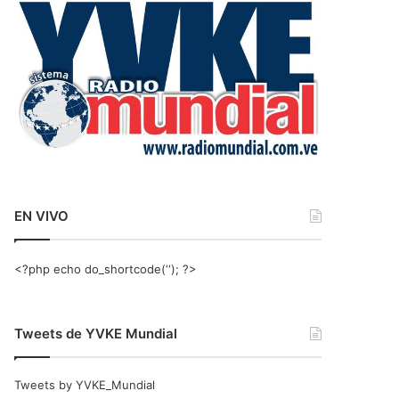
r
:
EN VIVO
<?php echo do_shortcode(‘‘); ?>
Tweets de YVKE Mundial
Tweets by YVKE_Mundial