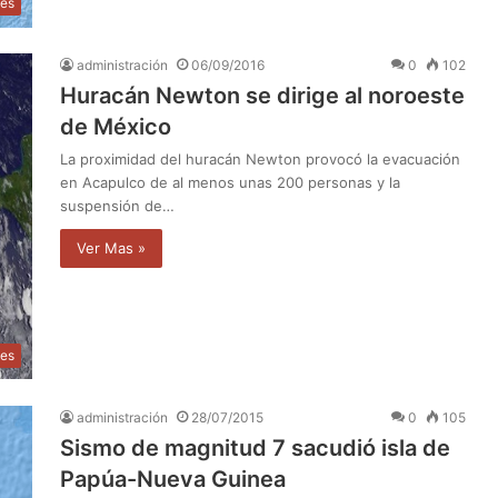
les
administración
06/09/2016
0
102
Huracán Newton se dirige al noroeste
de México
La proximidad del huracán Newton provocó la evacuación
en Acapulco de al menos unas 200 personas y la
suspensión de…
Ver Mas »
les
administración
28/07/2015
0
105
Sismo de magnitud 7 sacudió isla de
Papúa-Nueva Guinea