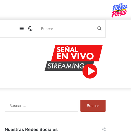
Sidebar
Switch
Buscar
skin
B
u
s
c
a
Nuestras Redes Sociales