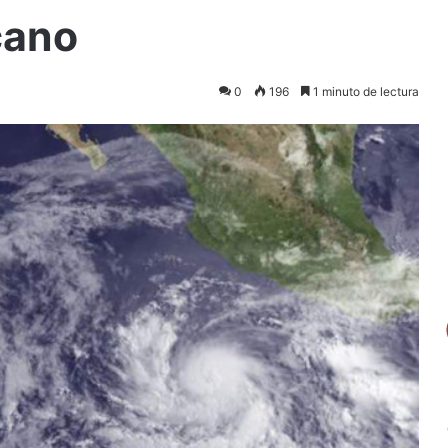
cano
0
196
1 minuto de lectura