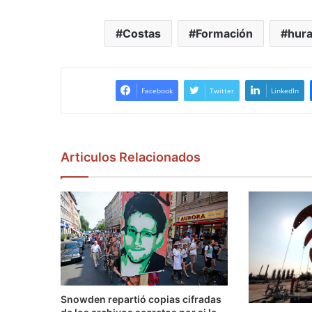
Costas
Formación
hur
Facebook
Twitter
LinkedIn
Articulos Relacionados
Snowden repartió copias cifradas