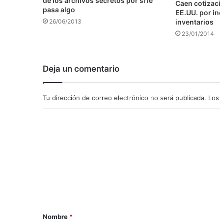
de los archivos secretos por si le
Caen cotizaci
pasa algo
EE.UU. por i
inventarios
26/06/2013
23/01/2014
Deja un comentario
Tu dirección de correo electrónico no será publicada.
Los
C
o
m
e
n
t
a
Nombre
*
r