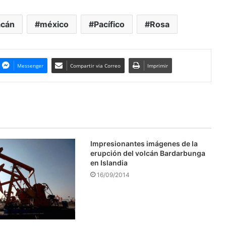
acán
méxico
Pacífico
Rosa
Messenger
Compartir via Correo
Imprimir
Impresionantes imágenes de la
erupción del volcán Bardarbunga
en Islandia
16/09/2014