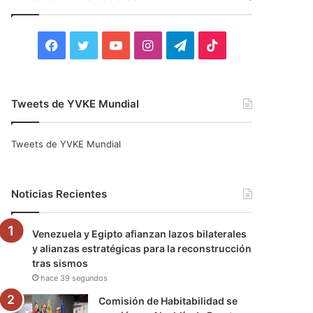
r
:
F
T
Y
I
T
T
a
w
o
n
e
i
c
i
u
s
l
k
Tweets de YVKE Mundial
e
t
T
t
e
T
Tweets de YVKE Mundial
b
t
u
a
g
o
o
e
b
g
r
k
Noticias Recientes
o
r
e
r
a
Venezuela y Egipto afianzan lazos bilaterales
k
a
m
y alianzas estratégicas para la reconstrucción
tras sismos
m
hace 39 segundos
Comisión de Habitabilidad se