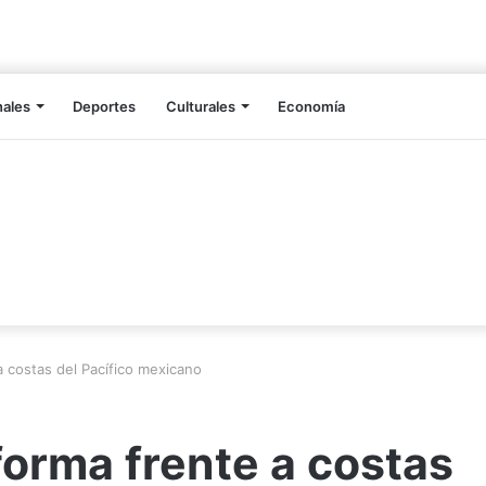
nales
Deportes
Culturales
Economía
 costas del Pacífico mexicano
orma frente a costas