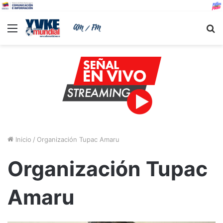
Menu
B
Inicio
/
Organización Tupac Amaru
Organización Tupac
Amaru