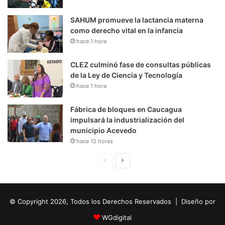
SAHUM promueve la lactancia materna
como derecho vital en la infancia
hace 1 hora
CLEZ culminó fase de consultas públicas
de la Ley de Ciencia y Tecnología
hace 1 hora
Fábrica de bloques en Caucagua
impulsará la industrialización del
municipio Acevedo
hace 12 horas
P
S
á
i
g
g
© Copyright 2026, Todos los Derechos Reservados | Diseño por
i
u
n
i
WGdigital