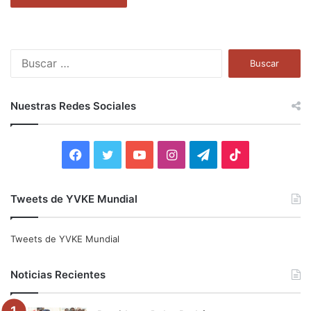
B
u
s
c
Nuestras Redes Sociales
a
r
:
F
T
Y
I
T
T
a
w
o
n
e
i
Tweets de YVKE Mundial
c
i
u
s
l
k
e
t
T
t
e
T
Tweets de YVKE Mundial
b
t
u
a
g
o
Noticias Recientes
o
e
b
g
r
k