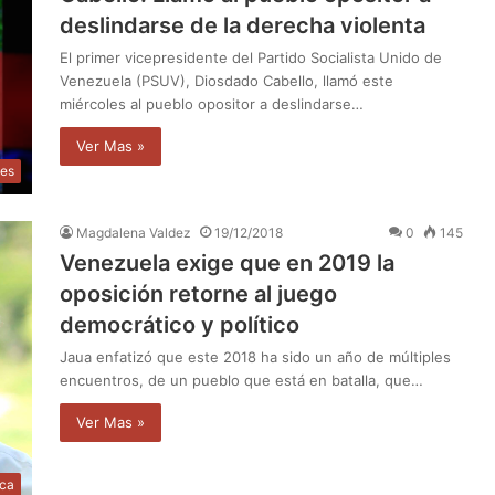
deslindarse de la derecha violenta
El primer vicepresidente del Partido Socialista Unido de
Venezuela (PSUV), Diosdado Cabello, llamó este
miércoles al pueblo opositor a deslindarse…
Ver Mas »
les
Magdalena Valdez
19/12/2018
0
145
Venezuela exige que en 2019 la
oposición retorne al juego
democrático y político
Jaua enfatizó que este 2018 ha sido un año de múltiples
encuentros, de un pueblo que está en batalla, que…
Ver Mas »
ica