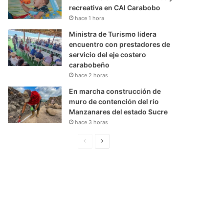
recreativa en CAI Carabobo
hace 1 hora
Ministra de Turismo lidera
encuentro con prestadores de
servicio del eje costero
carabobeño
hace 2 horas
En marcha construcción de
muro de contención del río
Manzanares del estado Sucre
hace 3 horas
P
S
á
i
g
g
i
u
n
i
a
e