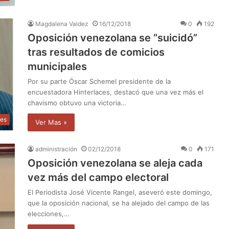
Magdalena Valdez
16/12/2018
0
192
Oposición venezolana se “suicidó”
tras resultados de comicios
municipales
Por su parte Óscar Schemel presidente de la
encuestadora Hinterlaces, destacó que una vez más el
chavismo obtuvo una victoria…
les
Ver Mas »
administración
02/12/2018
0
171
Oposición venezolana se aleja cada
vez más del campo electoral
El Periodista José Vicente Rangel, aseveró este domingo,
que la oposición nacional, se ha alejado del campo de las
elecciones,…