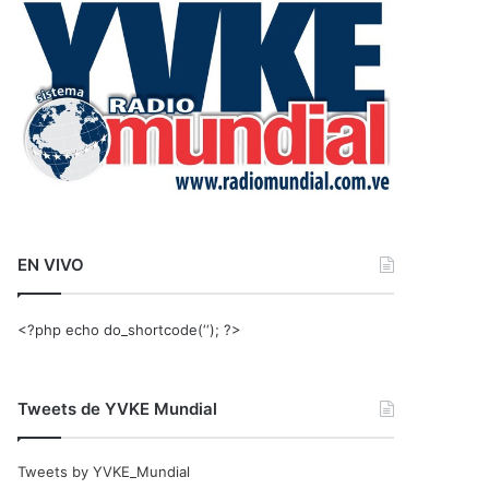
r
:
EN VIVO
<?php echo do_shortcode(‘‘); ?>
Tweets de YVKE Mundial
Tweets by YVKE_Mundial