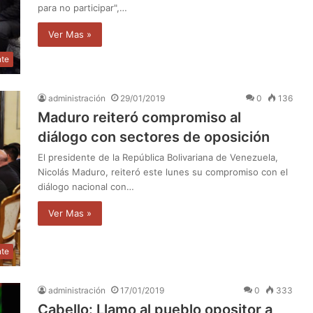
para no participar",…
Ver Mas »
nte
administración
29/01/2019
0
136
Maduro reiteró compromiso al
diálogo con sectores de oposición
El presidente de la República Bolivariana de Venezuela,
Nicolás Maduro, reiteró este lunes su compromiso con el
diálogo nacional con…
Ver Mas »
nte
administración
17/01/2019
0
333
Cabello: Llamo al pueblo opositor a