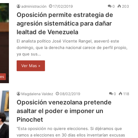
administración
17/02/2019
0
203
Oposición permite estrategia de
agresión sistemática para dañar
lealtad de Venezuela
El analista político José Vicente Rangel, aseveró este
domingo, que la derecha nacional carece de perfil propio,
ya que sus…
Ver Mas »
les
Magdalena Valdez
08/02/2019
0
118
Oposición venezolana pretende
asaltar el poder e imponer un
Pinochet
"Esta oposición no quiere elecciones. Si dijéramos que
vamos a elecciones en 30 días ellos inventarían excusas