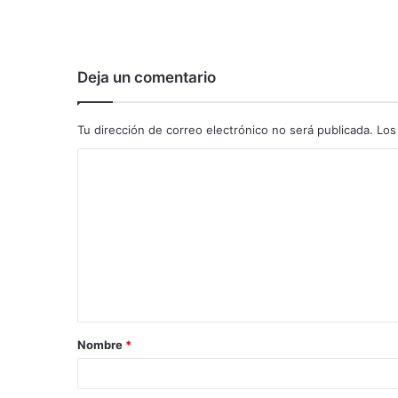
Deja un comentario
Tu dirección de correo electrónico no será publicada.
Los
C
o
m
e
n
t
a
Nombre
*
r
i