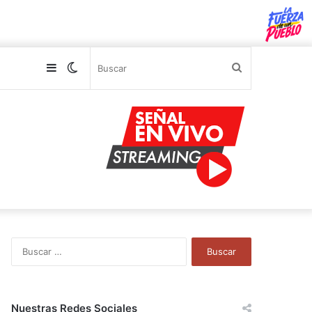
Sidebar
Switch
Buscar
skin
B
u
s
c
a
Nuestras Redes Sociales