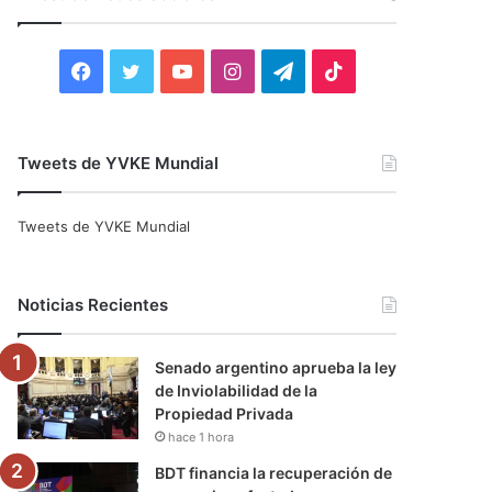
r
:
F
T
Y
I
T
T
a
w
o
n
e
i
c
i
u
s
l
k
Tweets de YVKE Mundial
e
t
T
t
e
T
Tweets de YVKE Mundial
b
t
u
a
g
o
o
e
b
g
r
k
Noticias Recientes
o
r
e
r
a
Senado argentino aprueba la ley
k
a
m
de Inviolabilidad de la
Propiedad Privada
m
hace 1 hora
BDT financia la recuperación de