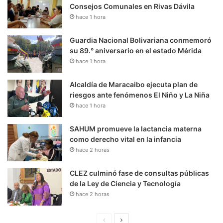
Consejos Comunales en Rivas Dávila
hace 1 hora
Guardia Nacional Bolivariana conmemoró
su 89.° aniversario en el estado Mérida
hace 1 hora
Alcaldía de Maracaibo ejecuta plan de
riesgos ante fenómenos El Niño y La Niña
hace 1 hora
SAHUM promueve la lactancia materna
como derecho vital en la infancia
hace 2 horas
CLEZ culminó fase de consultas públicas
de la Ley de Ciencia y Tecnología
hace 2 horas
P
S