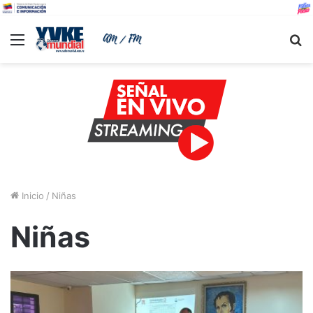
Menu
B
Inicio
/
Niñas
Niñas