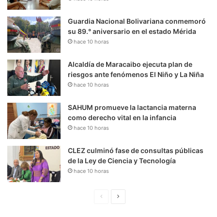
Guardia Nacional Bolivariana conmemoró
su 89.° aniversario en el estado Mérida
hace 10 horas
Alcaldía de Maracaibo ejecuta plan de
riesgos ante fenómenos El Niño y La Niña
hace 10 horas
SAHUM promueve la lactancia materna
como derecho vital en la infancia
hace 10 horas
CLEZ culminó fase de consultas públicas
de la Ley de Ciencia y Tecnología
hace 10 horas
P
S
á
i