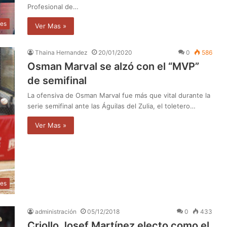
Profesional de…
tes
Ver Mas »
Thaina Hernandez
20/01/2020
0
586
Osman Marval se alzó con el “MVP”
de semifinal
La ofensiva de Osman Marval fue más que vital durante la
serie semifinal ante las Águilas del Zulia, el toletero…
Ver Mas »
tes
administración
05/12/2018
0
433
Criollo Josef Martínez electo como el