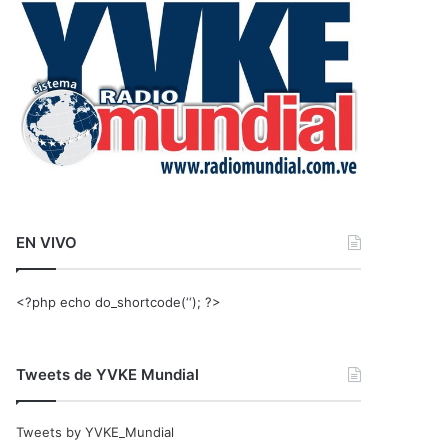
r
:
EN VIVO
<?php echo do_shortcode(‘‘); ?>
Tweets de YVKE Mundial
Tweets by YVKE_Mundial