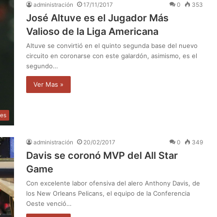
administración
17/11/2017
0
353
José Altuve es el Jugador Más
Valioso de la Liga Americana
Altuve se convirtió en el quinto segunda base del nuevo
circuito en coronarse con este galardón, asimismo, es el
segundo…
Ver Mas »
tes
administración
20/02/2017
0
349
Davis se coronó MVP del All Star
Game
Con excelente labor ofensiva del alero Anthony Davis, de
los New Orleans Pelicans, el equipo de la Conferencia
Oeste venció…