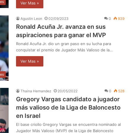
tes
Ver Mas »
Agustin Leon
02/09/2023
0
939
Ronald Acuña Jr. avanza en sus
aspiraciones para ganar el MVP
Ronald Acuña Jr. dio un gran paso en su lucha para
conquistar el premio de Jugador Más Valioso de la…
Ver Mas »
tes
Thaina Hernandez
20/05/2022
0
528
Gregory Vargas candidato a jugador
más valioso de la Liga de Baloncesto
en Israel
El base criollo Gregory Vargas se encuentra nominado al
Jugador Más Valioso (MVP) de la Liga de Baloncesto