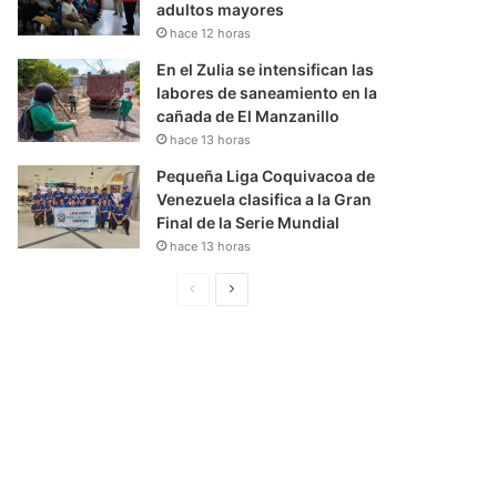
adultos mayores
hace 12 horas
En el Zulia se intensifican las
labores de saneamiento en la
cañada de El Manzanillo
hace 13 horas
Pequeña Liga Coquivacoa de
Venezuela clasifica a la Gran
Final de la Serie Mundial
hace 13 horas
P
S
á
i
g
g
i
u
n
i
a
e
A
n