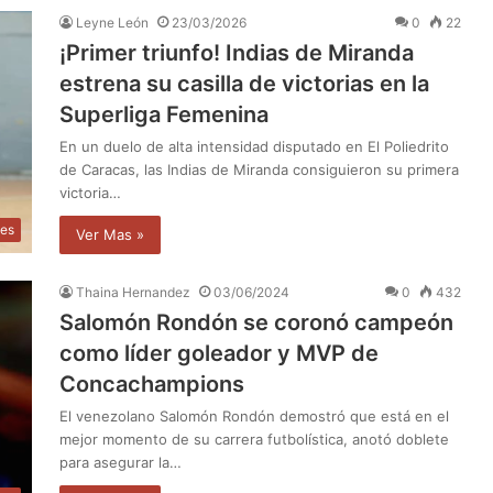
Leyne León
23/03/2026
0
22
¡Primer triunfo! Indias de Miranda
estrena su casilla de victorias en la
Superliga Femenina
En un duelo de alta intensidad disputado en El Poliedrito
de Caracas, las Indias de Miranda consiguieron su primera
victoria…
tes
Ver Mas »
Thaina Hernandez
03/06/2024
0
432
Salomón Rondón se coronó campeón
como líder goleador y MVP de
Concachampions
El venezolano Salomón Rondón demostró que está en el
mejor momento de su carrera futbolística, anotó doblete
para asegurar la…