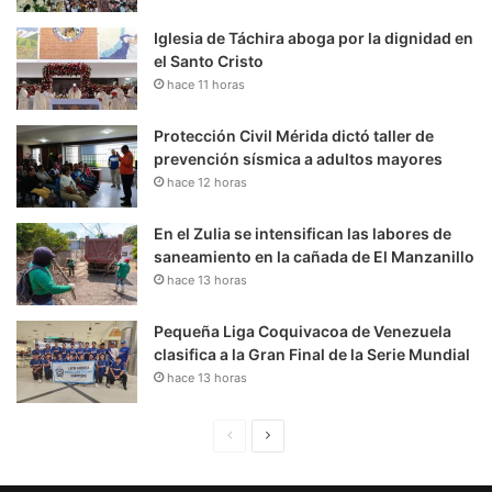
Iglesia de Táchira aboga por la dignidad en
el Santo Cristo
hace 11 horas
Protección Civil Mérida dictó taller de
prevención sísmica a adultos mayores
hace 12 horas
En el Zulia se intensifican las labores de
saneamiento en la cañada de El Manzanillo
hace 13 horas
Pequeña Liga Coquivacoa de Venezuela
clasifica a la Gran Final de la Serie Mundial
hace 13 horas
P
S
á
i