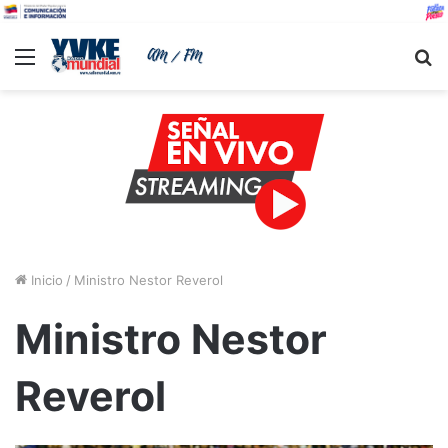
Menu
B
Inicio
/
Ministro Nestor Reverol
Ministro Nestor
Reverol