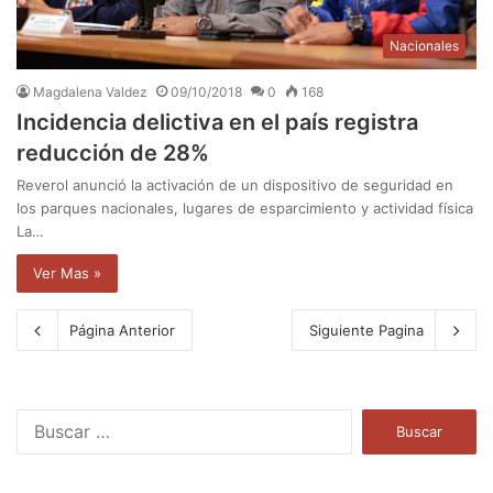
Nacionales
Magdalena Valdez
09/10/2018
0
168
Incidencia delictiva en el país registra
reducción de 28%
Reverol anunció la activación de un dispositivo de seguridad en
los parques nacionales, lugares de esparcimiento y actividad física
La…
Ver Mas »
Página Anterior
Siguiente Pagina
B
u
s
c