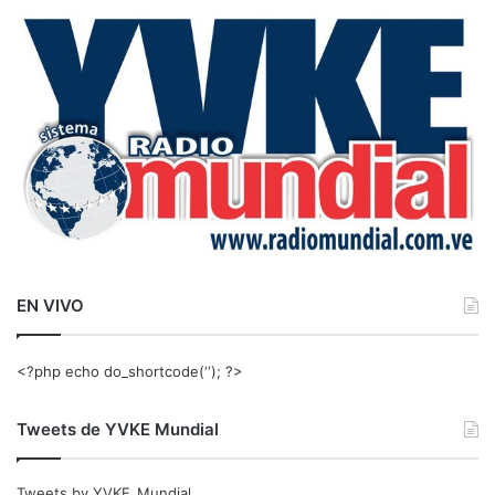
a
r
:
EN VIVO
<?php echo do_shortcode(‘‘); ?>
Tweets de YVKE Mundial
Tweets by YVKE_Mundial