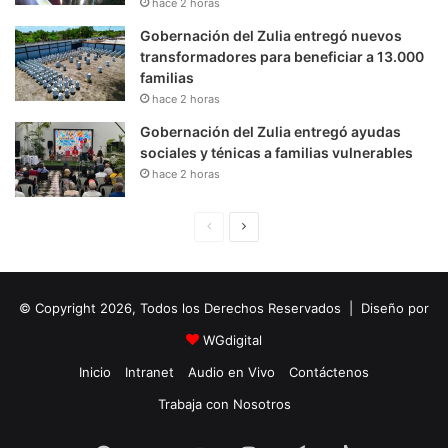
hace 2 horas
Gobernación del Zulia entregó nuevos
transformadores para beneficiar a 13.000
familias
hace 2 horas
Gobernación del Zulia entregó ayudas
sociales y ténicas a familias vulnerables
hace 2 horas
P
S
á
i
g
g
© Copyright 2026, Todos los Derechos Reservados | Diseño por
i
u
n
i
WGdigital
a
e
Inicio
Intranet
Audio en Vivo
Contáctenos
A
n
Trabaja con Nosotros
n
t