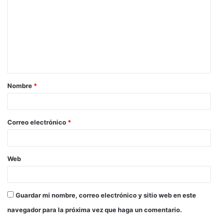
o
m
e
n
t
a
Nombre
*
r
i
o
Correo electrónico
*
*
Web
Guardar mi nombre, correo electrónico y sitio web en este
navegador para la próxima vez que haga un comentario.