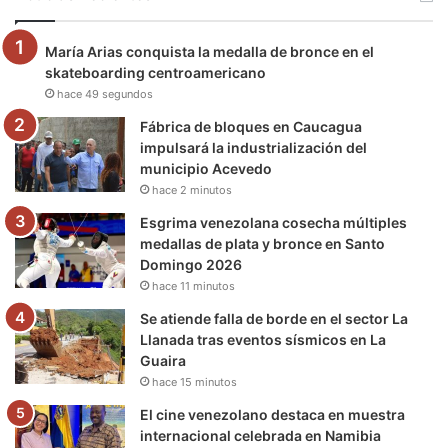
o
e
b
g
r
k
María Arias conquista la medalla de bronce en el
o
r
e
r
a
skateboarding centroamericano
hace 49 segundos
k
a
m
Fábrica de bloques en Caucagua
m
impulsará la industrialización del
municipio Acevedo
hace 2 minutos
Esgrima venezolana cosecha múltiples
medallas de plata y bronce en Santo
Domingo 2026
hace 11 minutos
Se atiende falla de borde en el sector La
Llanada tras eventos sísmicos en La
Guaira
hace 15 minutos
El cine venezolano destaca en muestra
internacional celebrada en Namibia