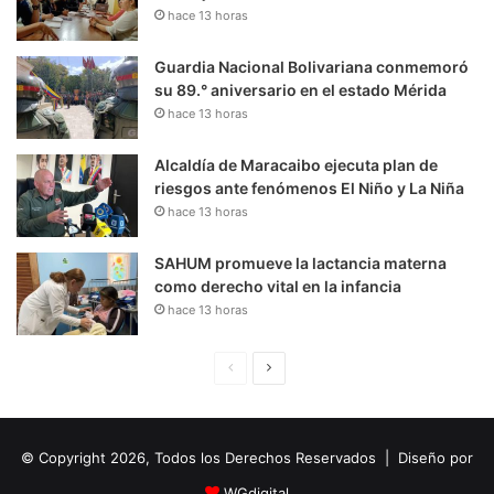
hace 13 horas
Guardia Nacional Bolivariana conmemoró
su 89.° aniversario en el estado Mérida
hace 13 horas
Alcaldía de Maracaibo ejecuta plan de
riesgos ante fenómenos El Niño y La Niña
hace 13 horas
SAHUM promueve la lactancia materna
como derecho vital en la infancia
hace 13 horas
P
S
á
i
g
g
© Copyright 2026, Todos los Derechos Reservados | Diseño por
i
u
n
i
WGdigital