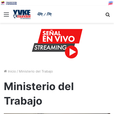
Menu
B
Inicio
/
Ministerio del Trabajo
Ministerio del
Trabajo