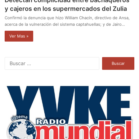
y cajeros en los supermercados del Zulia
Confirmó la denuncia que hizo William Chacín, directivo de Ansa,
acerca de la vulneración del sistema captahuellas; y de Jairo…
Ver Mas »
B
u
s
c
a
r
: