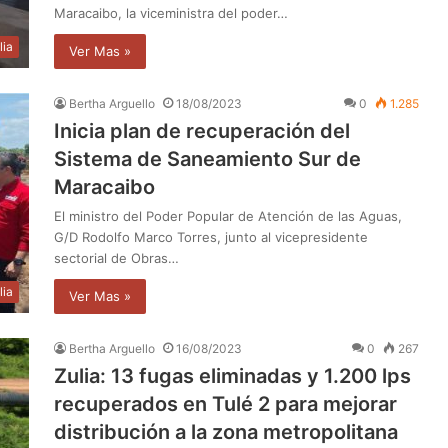
Maracaibo, la viceministra del poder…
lia
Ver Mas »
Bertha Arguello
18/08/2023
0
1.285
Inicia plan de recuperación del
Sistema de Saneamiento Sur de
Maracaibo
El ministro del Poder Popular de Atención de las Aguas,
G/D Rodolfo Marco Torres, junto al vicepresidente
sectorial de Obras…
lia
Ver Mas »
Bertha Arguello
16/08/2023
0
267
Zulia: 13 fugas eliminadas y 1.200 lps
recuperados en Tulé 2 para mejorar
distribución a la zona metropolitana