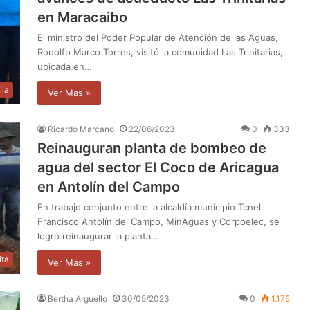
en Maracaibo
El ministro del Poder Popular de Atención de las Aguas,
Rodolfo Marco Torres, visitó la comunidad Las Trinitarias,
ubicada en…
lia
Ver Mas »
Ricardo Marcano
22/06/2023
0
333
Reinauguran planta de bombeo de
agua del sector El Coco de Aricagua
en Antolín del Campo
En trabajo conjunto entre la alcaldía municipio Tcnel.
Francisco Antolín del Campo, MinAguas y Corpoelec, se
logró reinaugurar la planta…
ita
Ver Mas »
Bertha Arguello
30/05/2023
0
1.175