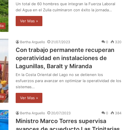
Un total de 60 hombres que integran la Fuerza Laboral
del Agua en el Zulia culminaron con éxito la jornada…
Ver Mas »
lia
Bertha Arguello
21/07/2023
0
320
Con trabajo permanente recuperan
operatividad en instalaciones de
Lagunillas, Baralt y Miranda
En la Costa Oriental del Lago no se detienen los
esfuerzos para avanzar en optimizar la operatividad de los
sistemas…
lia
Ver Mas »
Bertha Arguello
20/07/2023
0
384
Ministro Marco Torres supervisa
avances de acueducto Las Trinitarias