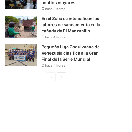
adultos mayores
hace 3 horas
En el Zulia se intensifican las
labores de saneamiento en la
cañada de El Manzanillo
hace 4 horas
Pequeña Liga Coquivacoa de
Venezuela clasifica a la Gran
Final de la Serie Mundial
hace 4 horas
P
S
á
i
g
g
i
u
n
i
a
e
A
n