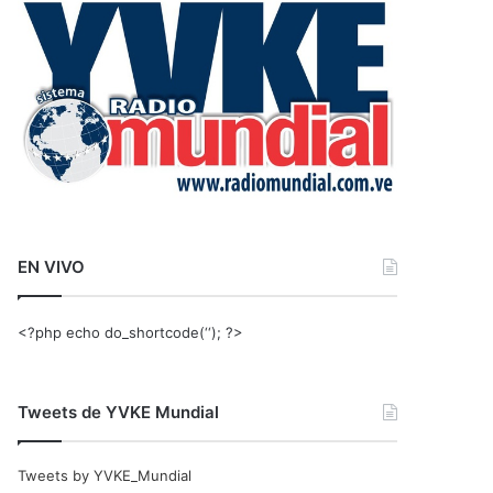
r
:
EN VIVO
<?php echo do_shortcode(‘‘); ?>
Tweets de YVKE Mundial
Tweets by YVKE_Mundial