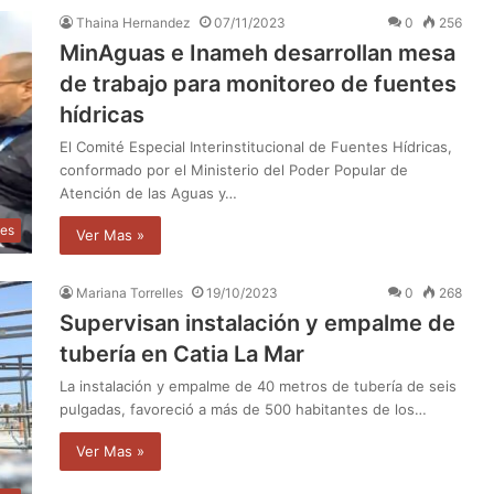
Thaina Hernandez
07/11/2023
0
256
MinAguas e Inameh desarrollan mesa
de trabajo para monitoreo de fuentes
hídricas
El Comité Especial Interinstitucional de Fuentes Hídricas,
conformado por el Ministerio del Poder Popular de
Atención de las Aguas y…
les
Ver Mas »
Mariana Torrelles
19/10/2023
0
268
Supervisan instalación y empalme de
tubería en Catia La Mar
La instalación y empalme de 40 metros de tubería de seis
pulgadas, favoreció a más de 500 habitantes de los…
Ver Mas »