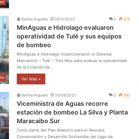
dad
Bertha Arguello
16/10/2023
0
576
MinAguas e Hidrolago evaluaron
operatividad de Tulé y sus equipos
de bombeo
MinAguas e Hidrolago inspeccionaron el Sistema
Manuelote – Tulé – Tres Ríos para evaluar la operatividad
de la Estación de…
lia
Ver Mas »
Bertha Arguello
30/08/2023
0
560
Viceministra de Aguas recorre
estación de bombeo La Silva y Planta
Maracaibo Sur
Como parte del Plan Maestro para el Rescate,
Conservación y Desarrollo Sostenible del Lago de