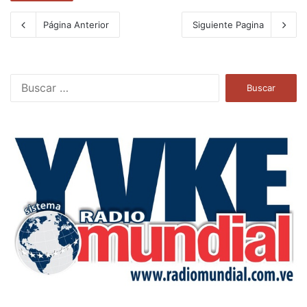
Página Anterior
Siguiente Pagina
B
u
s
c
a
r
: