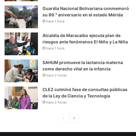
Guardia Nacional Bolivariana conmemoró
su 89.° aniversario en el estado Mérida
hace 1 hora
Alcaldía de Maracaibo ejecuta plan de
riesgos ante fenómenos El Niño y La Niña
hace 1 hora
SAHUM promueve la lactancia materna
como derecho vital en la infancia
hace 2 horas
CLEZ culminó fase de consultas públicas
de la Ley de Ciencia y Tecnología
hace 2 horas
P
S
á
i
g
g