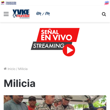
Menu
B
Inicio
/
Milicia
Milicia