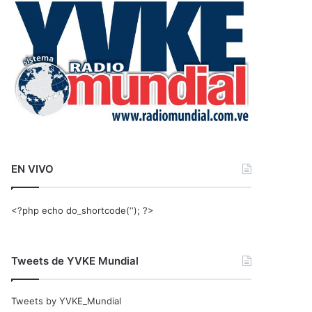
r
:
EN VIVO
<?php echo do_shortcode(‘‘); ?>
Tweets de YVKE Mundial
Tweets by YVKE_Mundial