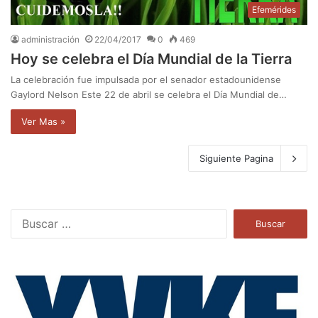
Efemérides
administración
22/04/2017
0
469
Hoy se celebra el Día Mundial de la Tierra
La celebración fue impulsada por el senador estadounidense
Gaylord Nelson Este 22 de abril se celebra el Día Mundial de…
Ver Mas »
Siguiente Pagina
B
u
s
c
a
r
: