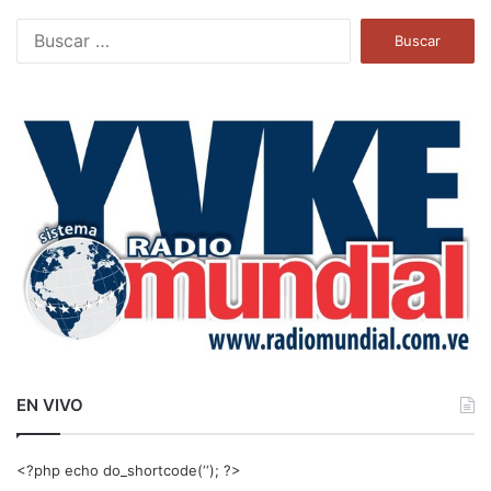
B
u
s
c
a
r
:
EN VIVO
<?php echo do_shortcode(‘‘); ?>