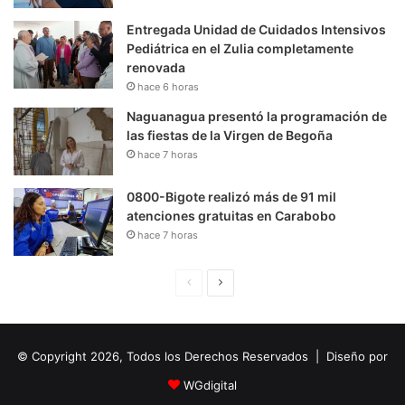
Entregada Unidad de Cuidados Intensivos
Pediátrica en el Zulia completamente
renovada
hace 6 horas
Naguanagua presentó la programación de
las fiestas de la Virgen de Begoña
hace 7 horas
0800-Bigote realizó más de 91 mil
atenciones gratuitas en Carabobo
hace 7 horas
P
S
á
i
g
g
© Copyright 2026, Todos los Derechos Reservados | Diseño por
i
u
n
i
WGdigital