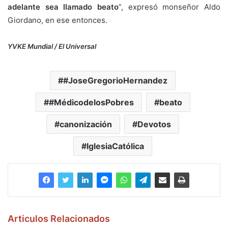
adelante sea llamado beato
”, expresó monseñor Aldo
Giordano, en ese entonces.
YVKE Mundial / El Universal
#JoseGregorioHernandez
#MédicodelosPobres
beato
canonización
Devotos
IglesiaCatólica
Articulos Relacionados