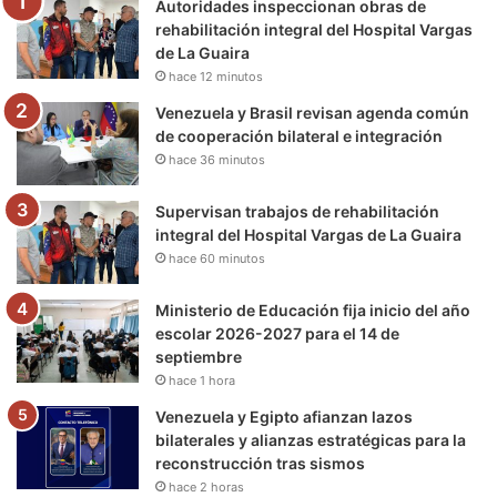
Autoridades inspeccionan obras de
o
r
e
r
a
rehabilitación integral del Hospital Vargas
de La Guaira
k
a
m
hace 12 minutos
m
Venezuela y Brasil revisan agenda común
de cooperación bilateral e integración
hace 36 minutos
Supervisan trabajos de rehabilitación
integral del Hospital Vargas de La Guaira
hace 60 minutos
Ministerio de Educación fija inicio del año
escolar 2026-2027 para el 14 de
septiembre
hace 1 hora
Venezuela y Egipto afianzan lazos
bilaterales y alianzas estratégicas para la
reconstrucción tras sismos
hace 2 horas