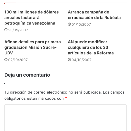
100 mil millones de dólares
Arranca campaña de
anuales facturará
erradicación de la Rubéola
petroquímica venezolana
01/10/2007
23/09/2007
Afinan detalles para primera
AN puede modificar
graduación Misión Sucre-
cualquiera de los 33
UBV
artículos de la Reforma
02/10/2007
04/10/2007
Deja un comentario
Tu dirección de correo electrónico no será publicada.
Los campos
obligatorios están marcados con
*
C
o
m