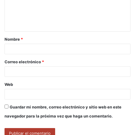
e
n
t
a
Nombre
*
r
i
o
Correo electrónico
*
*
Web
Guardar mi nombre, correo electrónico y sitio web en este
navegador para la próxima vez que haga un comentario.