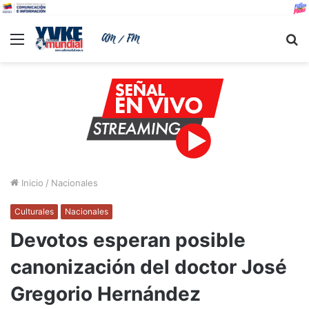
Menu
B
Inicio
/
Nacionales
Culturales
Nacionales
Devotos esperan posible
canonización del doctor José
Gregorio Hernández