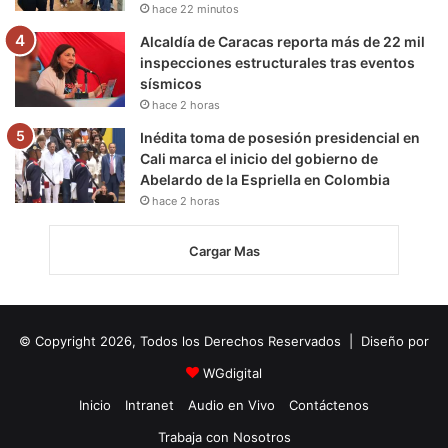
hace 22 minutos
Alcaldía de Caracas reporta más de 22 mil
inspecciones estructurales tras eventos
sísmicos
hace 2 horas
Inédita toma de posesión presidencial en
Cali marca el inicio del gobierno de
Abelardo de la Espriella en Colombia
hace 2 horas
Cargar Mas
© Copyright 2026, Todos los Derechos Reservados | Diseño por
WGdigital
Inicio
Intranet
Audio en Vivo
Contáctenos
Trabaja con Nosotros