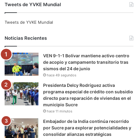
Tweets de YVKE Mundial
c
i
u
s
l
k
e
t
T
t
e
T
Tweets de YVKE Mundial
b
t
u
a
g
o
Noticias Recientes
o
e
b
g
r
k
VEN 9-1-1 Bolívar mantiene activo centro
o
r
e
r
a
de acopio y campamento transitorio tras
sismos del 24 de junio
k
a
m
hace 49 segundos
m
Presidenta Delcy Rodríguez activa
programa especial de crédito con subsidio
directo para reparación de viviendas en el
municipio Sucre
hace 11 minutos
Embajador de la India continúa recorrido
por Sucre para explorar potencialidades y
consolidar alianzas estratégicas