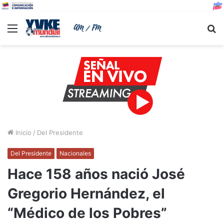
Menu
B
Inicio
/
Del Presidente
Del Presidente
Nacionales
Hace 158 años nació José
Gregorio Hernández, el
“Médico de los Pobres”