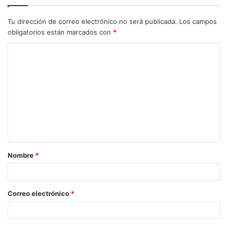
Tu dirección de correo electrónico no será publicada.
Los campos
obligatorios están marcados con
*
C
o
m
e
n
t
a
Nombre
*
r
i
o
Correo electrónico
*
*