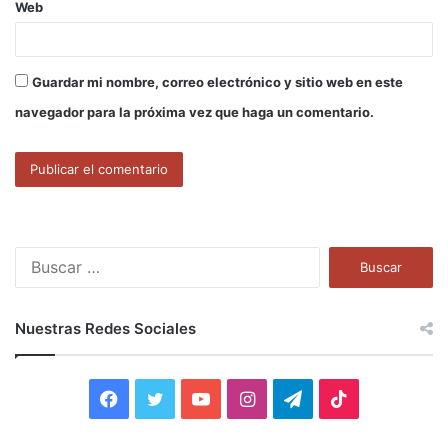
Web
Guardar mi nombre, correo electrónico y sitio web en este
navegador para la próxima vez que haga un comentario.
B
u
s
c
Nuestras Redes Sociales
a
r
:
F
T
Y
I
T
T
a
w
o
n
e
i