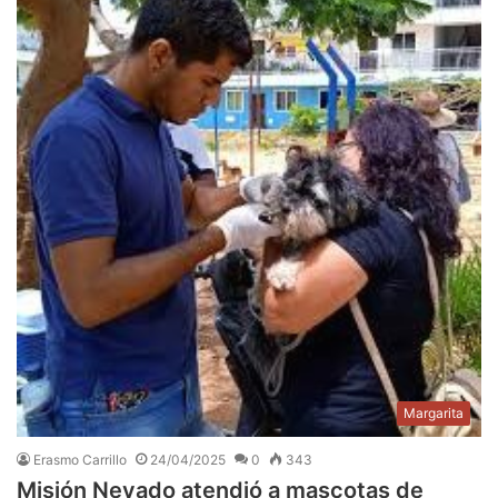
Margarita
Erasmo Carrillo
24/04/2025
0
343
Misión Nevado atendió a mascotas de