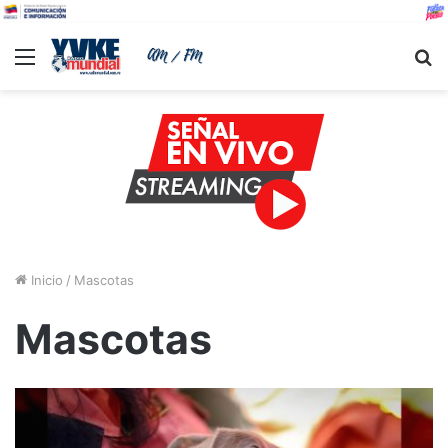
Menu
B
Inicio
/
Mascotas
Mascotas