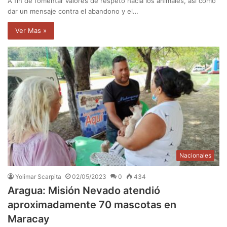
A fin de fomentar valores de respeto hacia los animales, así como
dar un mensaje contra el abandono y el…
Ver Mas »
Nacionales
Yolimar Scarpita
02/05/2023
0
434
Aragua: Misión Nevado atendió
aproximadamente 70 mascotas en
Maracay