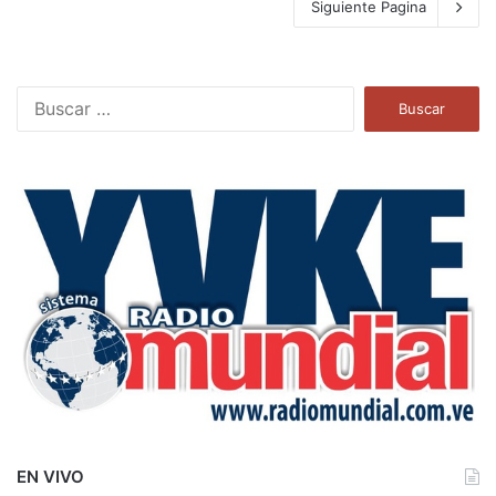
Siguiente Pagina
B
u
s
c
a
r
:
EN VIVO