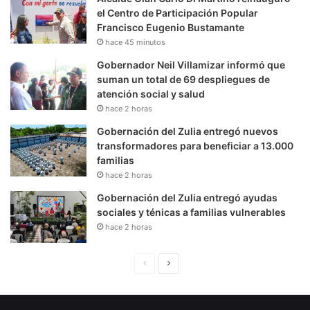
el Centro de Participación Popular
Francisco Eugenio Bustamante
hace 45 minutos
Gobernador Neil Villamizar informó que
suman un total de 69 despliegues de
atención social y salud
hace 2 horas
Gobernación del Zulia entregó nuevos
transformadores para beneficiar a 13.000
familias
hace 2 horas
Gobernación del Zulia entregó ayudas
sociales y ténicas a familias vulnerables
hace 2 horas
P
S
á
i
g
g