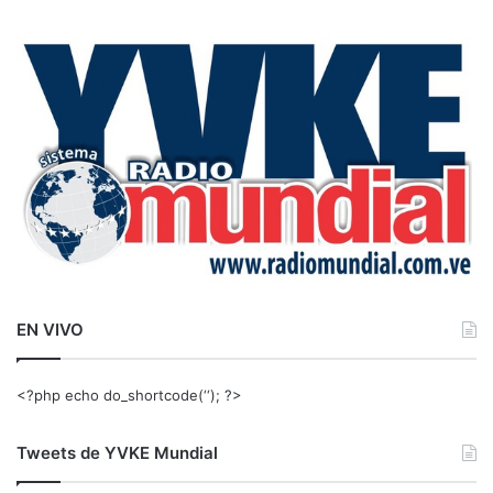
c
a
r
:
EN VIVO
<?php echo do_shortcode(‘‘); ?>
Tweets de YVKE Mundial