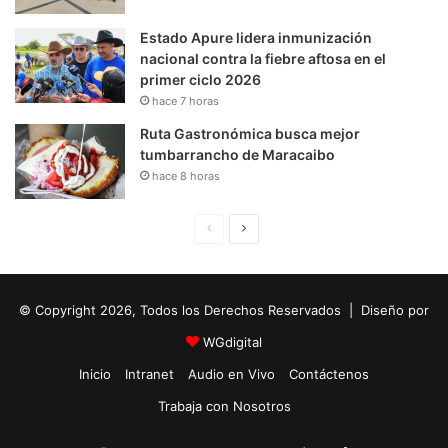
Estado Apure lidera inmunización
nacional contra la fiebre aftosa en el
primer ciclo 2026
hace 7 horas
Ruta Gastronómica busca mejor
tumbarrancho de Maracaibo
hace 8 horas
P
S
á
i
g
g
© Copyright 2026, Todos los Derechos Reservados | Diseño por
i
u
n
i
WGdigital
a
e
Inicio
Intranet
Audio en Vivo
Contáctenos
A
n
Trabaja con Nosotros
n
t