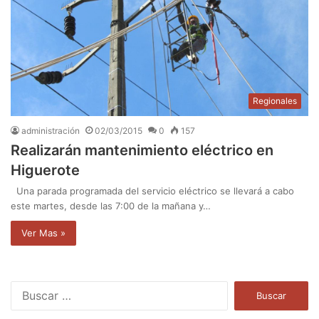
Regionales
administración
02/03/2015
0
157
Realizarán mantenimiento eléctrico en
Higuerote
Una parada programada del servicio eléctrico se llevará a cabo
este martes, desde las 7:00 de la mañana y…
Ver Mas »
B
u
s