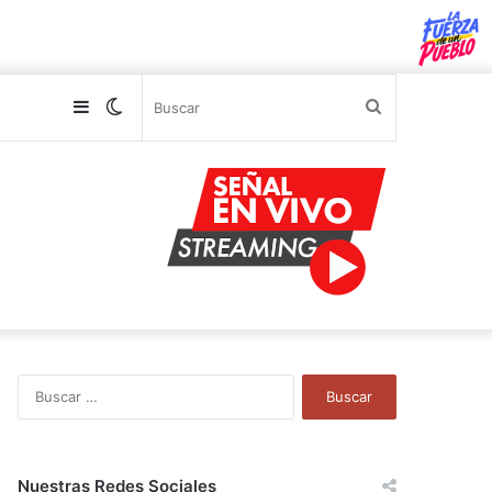
Sidebar
Switch
Buscar
skin
B
u
s
c
a
Nuestras Redes Sociales