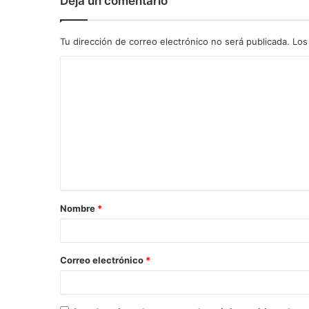
Deja un comentario
Tu dirección de correo electrónico no será publicada.
Los
C
o
m
e
n
t
a
Nombre
*
r
i
o
Correo electrónico
*
*