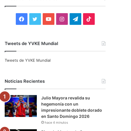
r
:
F
T
Y
I
T
T
a
w
o
n
e
i
c
i
u
s
l
k
Tweets de YVKE Mundial
e
t
T
t
e
T
Tweets de YVKE Mundial
b
t
u
a
g
o
o
e
b
g
r
k
Noticias Recientes
o
r
e
r
a
Julio Mayora revalida su
k
a
m
hegemonía con un
impresionante doblete dorado
m
en Santo Domingo 2026
hace 4 minutos