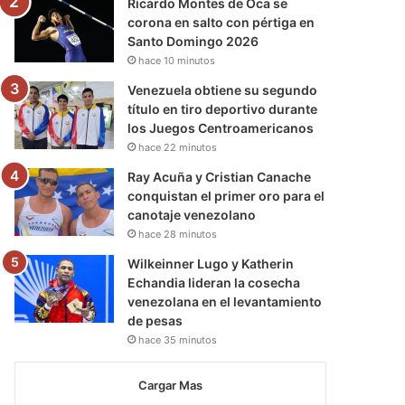
Ricardo Montes de Oca se
corona en salto con pértiga en
Santo Domingo 2026
hace 10 minutos
Venezuela obtiene su segundo
título en tiro deportivo durante
los Juegos Centroamericanos
hace 22 minutos
Ray Acuña y Cristian Canache
conquistan el primer oro para el
canotaje venezolano
hace 28 minutos
Wilkeinner Lugo y Katherin
Echandia lideran la cosecha
venezolana en el levantamiento
de pesas
hace 35 minutos
Cargar Mas