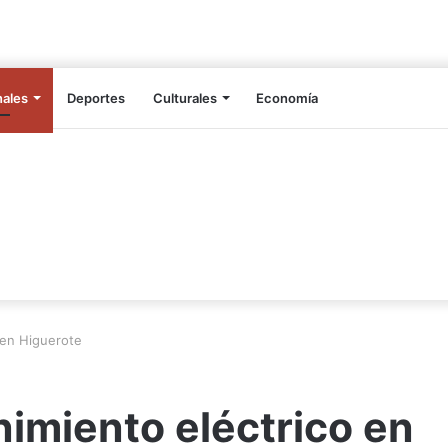
nales
Deportes
Culturales
Economía
 en Higuerote
imiento eléctrico en