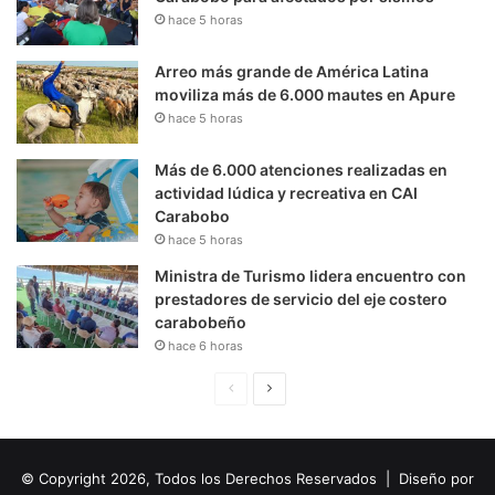
hace 5 horas
Arreo más grande de América Latina
moviliza más de 6.000 mautes en Apure
hace 5 horas
Más de 6.000 atenciones realizadas en
actividad lúdica y recreativa en CAI
Carabobo
hace 5 horas
Ministra de Turismo lidera encuentro con
prestadores de servicio del eje costero
carabobeño
hace 6 horas
P
S
á
i
g
g
© Copyright 2026, Todos los Derechos Reservados | Diseño por
i
u