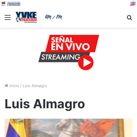
Menu
B
Inicio
/
Luis Almagro
Luis Almagro