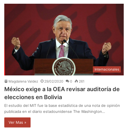
Internacionales
Magdalena Valdez
29/02/2020
0
261
México exige a la OEA revisar auditoría de
elecciones en Bolivia
El estudio del MIT fue la base estadística de una nota de opinión
publicada en el diario estadounidense The Washington…
Ver Mas »