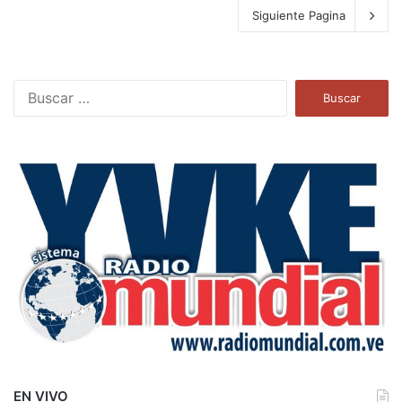
Siguiente Pagina
B
u
s
c
a
r
:
EN VIVO