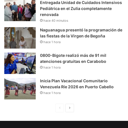
Entregada Unidad de Cuidados Intensivos
Pediátrica en el Zulia completamente
renovada
hace 40 minutos
Naguanagua presentó la programación de
las fiestas de la Virgen de Begoña
hace 1 hora
0800-Bigote realizó más de 91 mil
atenciones gratuitas en Carabobo
hace 1 hora
Inicia Plan Vacacional Comunitario
Venezuela Ríe 2026 en Puerto Cabello
hace 1 hora
P
S
á
i
g
g