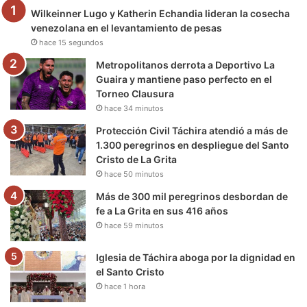
Wilkeinner Lugo y Katherin Echandia lideran la cosecha
o
r
e
r
a
venezolana en el levantamiento de pesas
hace 15 segundos
k
a
m
Metropolitanos derrota a Deportivo La
m
Guaira y mantiene paso perfecto en el
Torneo Clausura
hace 34 minutos
Protección Civil Táchira atendió a más de
1.300 peregrinos en despliegue del Santo
Cristo de La Grita
hace 50 minutos
Más de 300 mil peregrinos desbordan de
fe a La Grita en sus 416 años
hace 59 minutos
Iglesia de Táchira aboga por la dignidad en
el Santo Cristo
hace 1 hora