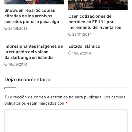
Snowden repartió copias
cifradas de los archivos
Caen cotizaciones del
secretos por si le pasa algo
petróleo en EE.UU. por
incremento de inventarios
26/06/2013
23/01/2014
Impresionantes imágenes de
Estado Islámico
la erupción del volcán
19/09/2014
Bardarbunga en Islandia
16/09/2014
Deja un comentario
Tu dirección de correo electrónico no será publicada.
Los campos
obligatorios están marcados con
*
C
o
m