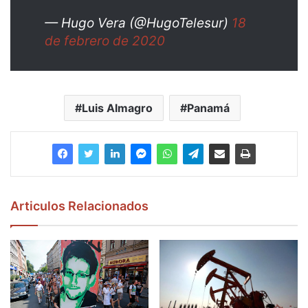
— Hugo Vera (@HugoTelesur)
18
de febrero de 2020
Luis Almagro
Panamá
Articulos Relacionados