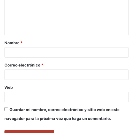
e
n
t
a
Nombre
*
r
i
o
Correo electrónico
*
*
Web
Guardar mi nombre, correo electrónico y sitio web en este
navegador para la próxima vez que haga un comentario.