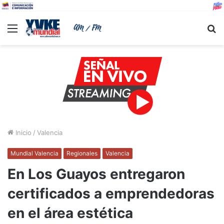
Menu
B
Inicio
/
Valencia
Mundial Valencia
Regionales
Valencia
En Los Guayos entregaron
certificados a emprendedoras
en el área estética