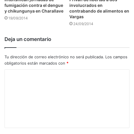
fumigación contra el dengue
involucrados en
y chikungunya en Charallave
contrabando de alimentos en
Vargas
19/09/2014
24/09/2014
Deja un comentario
Tu dirección de correo electrónico no será publicada.
Los campos
obligatorios están marcados con
*
C
o
m
e
n
t
a