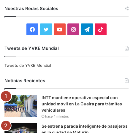
c
Nuestras Redes Sociales
a
r
:
F
T
Y
I
T
T
a
w
o
n
e
i
Tweets de YVKE Mundial
c
i
u
s
l
k
e
t
T
t
e
T
Tweets de YVKE Mundial
b
t
u
a
g
o
Noticias Recientes
o
e
b
g
r
k
INTT mantiene operativo especial con
o
r
e
r
a
unidad móvil en La Guaira para trámites
vehiculares
k
a
m
hace 4 minutos
m
Se estrena parada inteligente de pasajeros
en la ciudad de Maturín