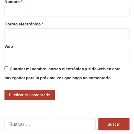
Nombre
*
r
i
o
Correo electrónico
*
*
Web
Guardar mi nombre, correo electrónico y sitio web en este
navegador para la próxima vez que haga un comentario.
B
u
s