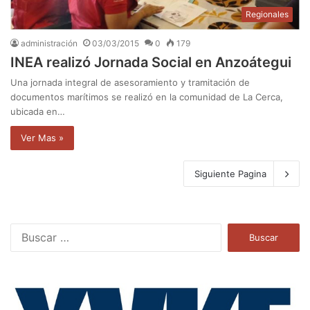
Regionales
administración
03/03/2015
0
179
INEA realizó Jornada Social en Anzoátegui
Una jornada integral de asesoramiento y tramitación de
documentos marítimos se realizó en la comunidad de La Cerca,
ubicada en…
Ver Mas »
Siguiente Pagina
B
u
s
c
a
r