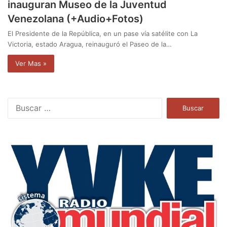
inauguran Museo de la Juventud
Venezolana (+Audio+Fotos)
El Presidente de la República, en un pase vía satélite con La
Victoria, estado Aragua, reinauguró el Paseo de la…
Ver Mas »
B
u
s
c
a
r
: