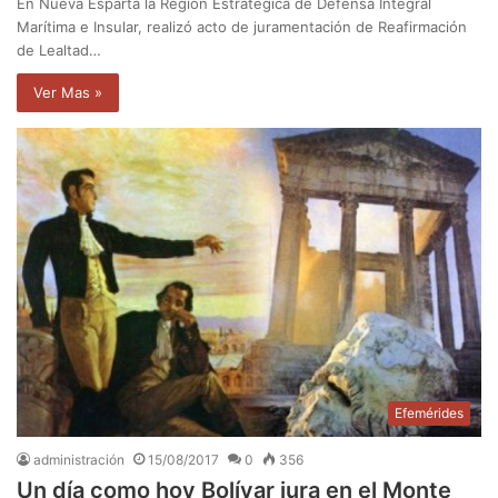
En Nueva Esparta la Región Estratégica de Defensa Integral
Marítima e Insular, realizó acto de juramentación de Reafirmación
de Lealtad…
Ver Mas »
Efemérides
administración
15/08/2017
0
356
Un día como hoy Bolívar jura en el Monte