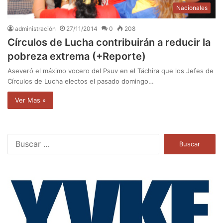
Nacionales
administración
27/11/2014
0
208
Círculos de Lucha contribuirán a reducir la
pobreza extrema (+Reporte)
Aseveró el máximo vocero del Psuv en el Táchira que los Jefes de
Círculos de Lucha electos el pasado domingo…
Ver Mas »
B
u
s
c
a
r
: