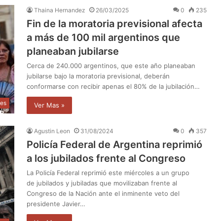
Thaina Hernandez
26/03/2025
0
235
Fin de la moratoria previsional afecta
a más de 100 mil argentinos que
planeaban jubilarse
Cerca de 240.000 argentinos, que este año planeaban
jubilarse bajo la moratoria previsional, deberán
conformarse con recibir apenas el 80% de la jubilación…
les
Ver Mas »
Agustin Leon
31/08/2024
0
357
Policía Federal de Argentina reprimió
a los jubilados frente al Congreso
La Policía Federal reprimió este miércoles a un grupo
de jubilados y jubiladas que movilizaban frente al
Congreso de la Nación ante el inminente veto del
presidente Javier…