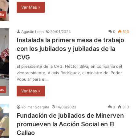
Ver Mas »
lia
Agustin Leon
20/01/2024
0
513
Instalada la primera mesa de trabajo
con los jubilados y jubiladas de la
CVG
El presidente de la CVG, Héctor Silva, en compañía del
vicepresidente, Alexis Rodríguez, el ministro del Poder
Popular para el…
ias
Ver Mas »
Yolimar Scarpita
14/06/2023
0
313
Fundación de jubilados de Minerven
promueven la Acción Social en El
Callao