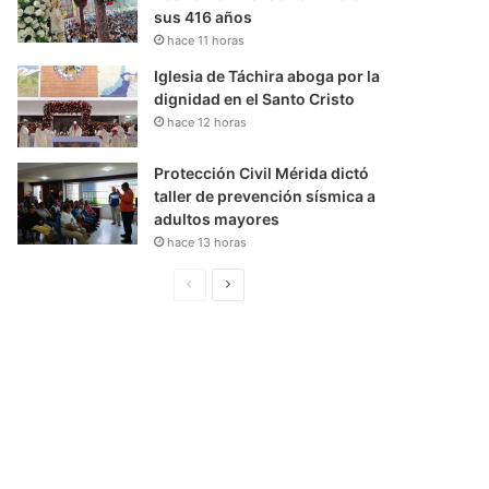
sus 416 años
hace 11 horas
Iglesia de Táchira aboga por la
dignidad en el Santo Cristo
hace 12 horas
Protección Civil Mérida dictó
taller de prevención sísmica a
adultos mayores
hace 13 horas
P
S
á
i
g
g
i
u
n
i
a
e
A
n