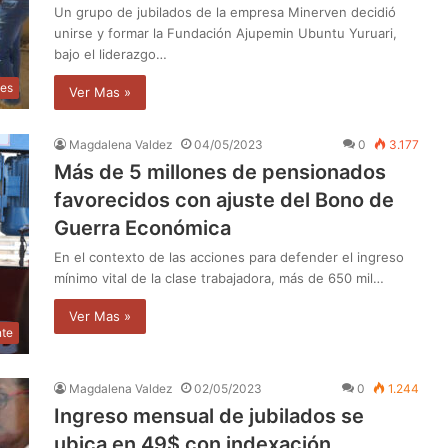
Un grupo de jubilados de la empresa Minerven decidió
unirse y formar la Fundación Ajupemin Ubuntu Yuruari,
bajo el liderazgo…
les
Ver Mas »
Magdalena Valdez
04/05/2023
0
3.177
Más de 5 millones de pensionados
favorecidos con ajuste del Bono de
Guerra Económica
En el contexto de las acciones para defender el ingreso
mínimo vital de la clase trabajadora, más de 650 mil…
Ver Mas »
nte
Magdalena Valdez
02/05/2023
0
1.244
Ingreso mensual de jubilados se
ubica en 49$ con indexación