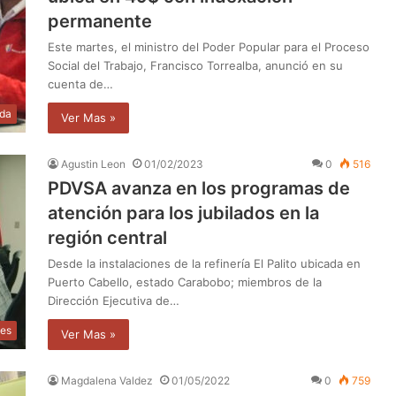
permanente
Este martes, el ministro del Poder Popular para el Proceso
Social del Trabajo, Francisco Torrealba, anunció en su
cuenta de…
da
Ver Mas »
Agustin Leon
01/02/2023
0
516
PDVSA avanza en los programas de
atención para los jubilados en la
región central
Desde la instalaciones de la refinería El Palito ubicada en
Puerto Cabello, estado Carabobo; miembros de la
Dirección Ejecutiva de…
les
Ver Mas »
Magdalena Valdez
01/05/2022
0
759