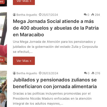
Ver Mas »
les
Bertha Arguello
25/07/2024
0
294
Mega Jornada Social atiende a más
de 400 abuelos y abuelas de la Patria
en Maracaibo
Una Mega Jornada de Atención para los pensionados y
jubilados de la gobernación del estado Zulia y Corpozulia
se efectuó,…
lia
Ver Mas »
Bertha Arguello
26/03/2024
0
276
Jubilados y pensionados zulianos se
beneficiaron con jornada alimentaria
Gracias a las políticas incluyentes promovidas por el
Presidente Nicolás Maduro enfocadas en la atención
integral de los adultos mayores,…