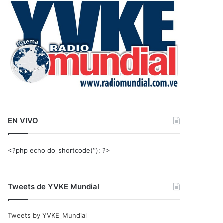
r
:
EN VIVO
<?php echo do_shortcode(‘‘); ?>
Tweets de YVKE Mundial
Tweets by YVKE_Mundial